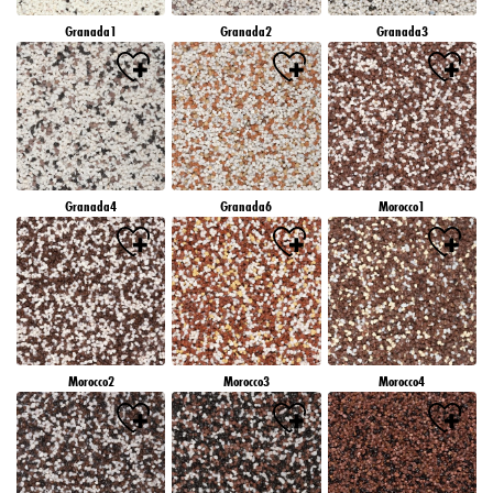
Granada1
Granada2
Granada3
Granada4
Granada6
Morocco1
Morocco2
Morocco3
Morocco4