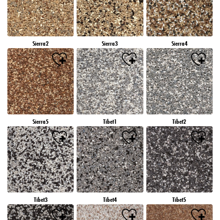
Sierra2
Sierra3
Sierra4
Sierra5
Tibet1
Tibet2
Tibet3
Tibet4
Tibet5