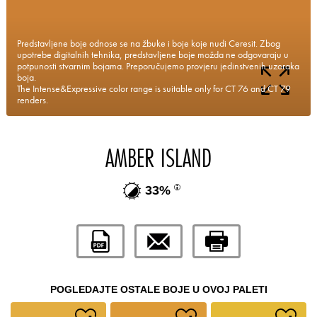
Predstavljene boje odnose se na žbuke i boje koje nudi Ceresit. Zbog
upotrebe digitalnih tehnika, predstavljene boje možda ne odgovaraju u
potpunosti stvarnim bojama. Preporučujemo provjeru jedinstvenih uzoraka
boja.
The Intense&Expressive color range is suitable only for CT 76 and CT 79
renders.
AMBER ISLAND
33%
POGLEDAJTE OSTALE BOJE U OVOJ PALETI