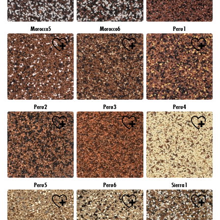
Morocco5
Morocco6
Peru1
Peru2
Peru3
Peru4
Peru5
Peru6
Sierra1