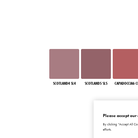
SCOTLAND4 SL4
SCOTLAND5 SL5
CAPADOCCIA6 C
Please accept our 
By clicking “Accept All Co
efforts.