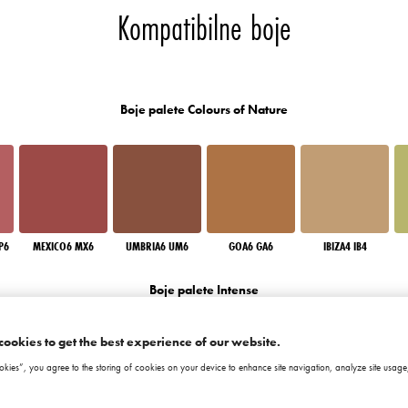
Kompatibilne boje
Boje palete Colours of Nature
P6
MEXICO6 MX6
UMBRIA6 UM6
GOA6 GA6
IBIZA4 IB4
Boje palete Intense
cookies to get the best experience of our website.
okies”, you agree to the storing of cookies on your device to enhance site navigation, analyze site usage,