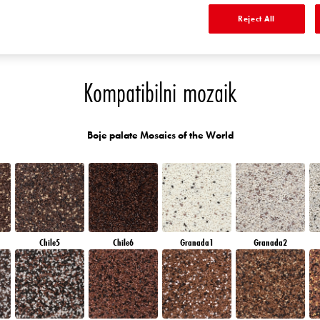
RUBY SUNSET
RUBY BRICK
AMBER ISLAND
AMBER GLASS
Reject All
Kompatibilni mozaik
Boje palate Mosaics of the World
Chile5
Chile6
Granada1
Granada2