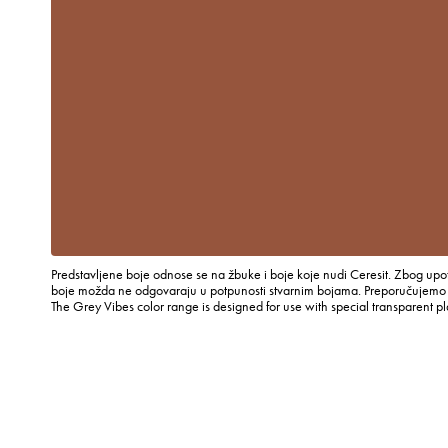
Predstavljene boje odnose se na žbuke i boje koje nudi Ceresit. Zbog upot
boje možda ne odgovaraju u potpunosti stvarnim bojama. Preporučujemo p
The Grey Vibes color range is designed for use with special transparent p