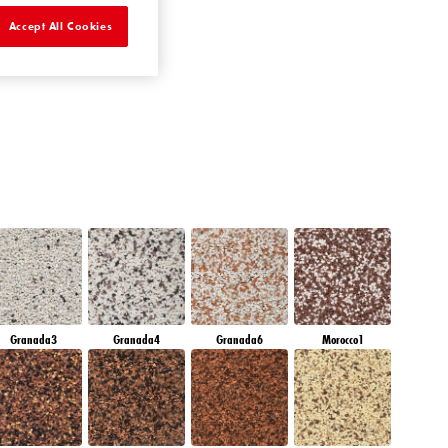
DIAMOND
Accept All Cookies
MORNING
Granada3
Granada4
Granada6
Morocco1