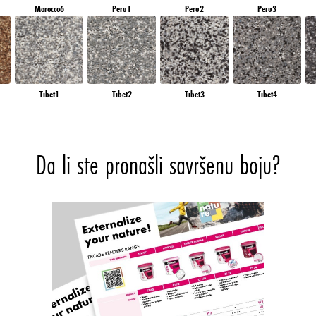
Morocco6
Peru1
Peru2
Peru3
Tibet1
Tibet2
Tibet3
Tibet4
Da li ste pronašli savršenu boju?