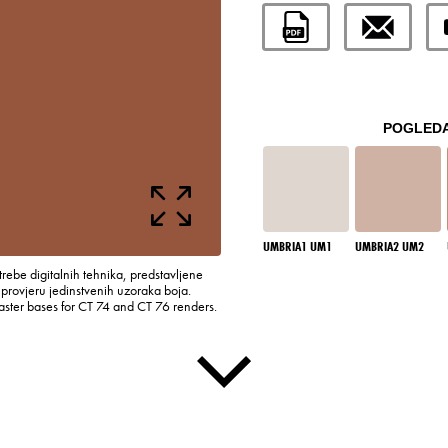
POGLEDA
UMBRIA1 UM1
UMBRIA2 UM2
rebe digitalnih tehnika, predstavljene
rovjeru jedinstvenih uzoraka boja.
laster bases for CT 74 and CT 76 renders.