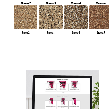
Morocco2
Morocco3
Morocco4
Morocco5
Sierra2
Sierra3
Sierra4
Sierra5