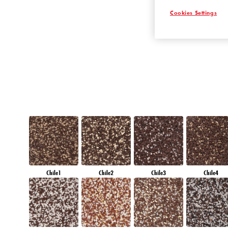
RUBY HEART
Cookies Settings
Chile1
Chile2
Chile3
Chile4