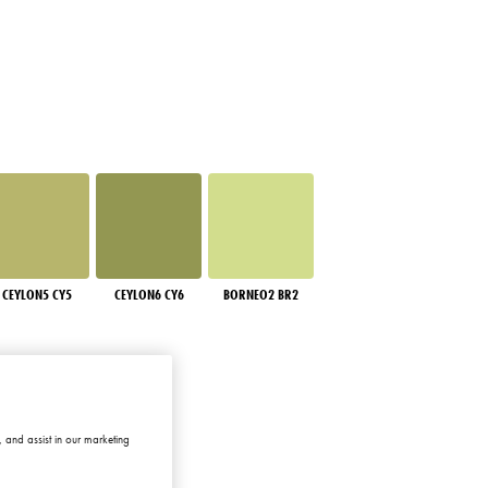
CEYLON5 CY5
CEYLON6 CY6
BORNEO2 BR2
 and assist in our marketing