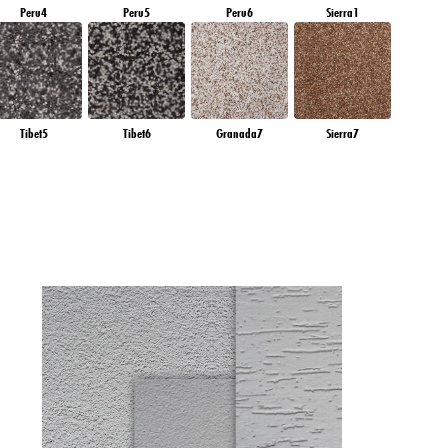
Peru4
Peru5
Peru6
Sierra1
Tibet5
Tibet6
Granada7
Sierra7