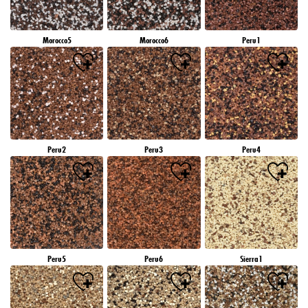
Morocco5
Morocco6
Peru1
Peru2
Peru3
Peru4
Peru5
Peru6
Sierra1