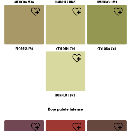
MEXICO6 MX6
UMBRIA5 UM5
UMBRIA3 UM3
FLORES6 FS6
CEYLON4 CY4
CEYLON6 CY6
BORNEO1 BR1
Boje palete Intense