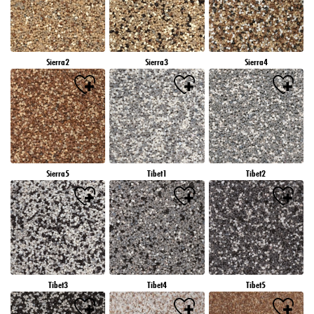
Sierra2
Sierra3
Sierra4
Sierra5
Tibet1
Tibet2
Tibet3
Tibet4
Tibet5