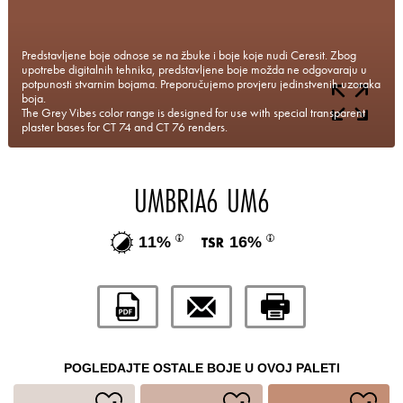
Predstavljene boje odnose se na žbuke i boje koje nudi Ceresit. Zbog
upotrebe digitalnih tehnika, predstavljene boje možda ne odgovaraju u
potpunosti stvarnim bojama. Preporučujemo provjeru jedinstvenih uzoraka
boja.
The Grey Vibes color range is designed for use with special transparent
plaster bases for CT 74 and CT 76 renders.
UMBRIA6 UM6
11%
16%
POGLEDAJTE OSTALE BOJE U OVOJ PALETI