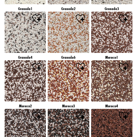
Granada1
Granada2
Granada3
Granada4
Granada6
Morocco1
Morocco2
Morocco3
Morocco4