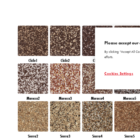
Please accept our 
By clicking “Accept All Co
efforts.
Chile1
Chile2
Chile3
Chile4
Cookies Settings
Morocco2
Morocco3
Morocco4
Morocco5
Sierra2
Sierra3
Sierra4
Sierra5