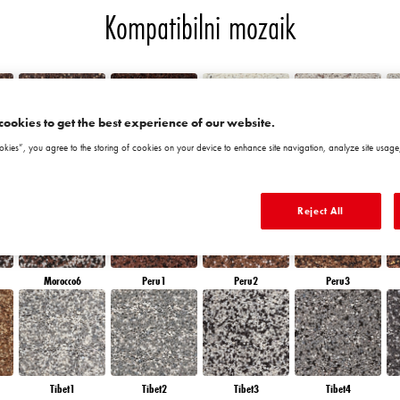
Kompatibilni mozaik
cookies to get the best experience of our website.
okies”, you agree to the storing of cookies on your device to enhance site navigation, analyze site usage,
Chile5
Chile6
Granada1
Granada2
Reject All
Morocco6
Peru1
Peru2
Peru3
Tibet1
Tibet2
Tibet3
Tibet4