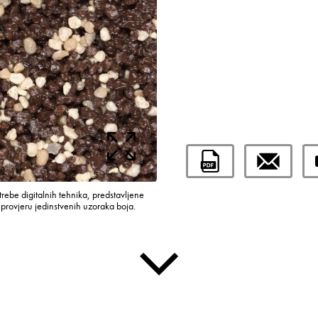
rebe digitalnih tehnika, predstavljene
rovjeru jedinstvenih uzoraka boja.