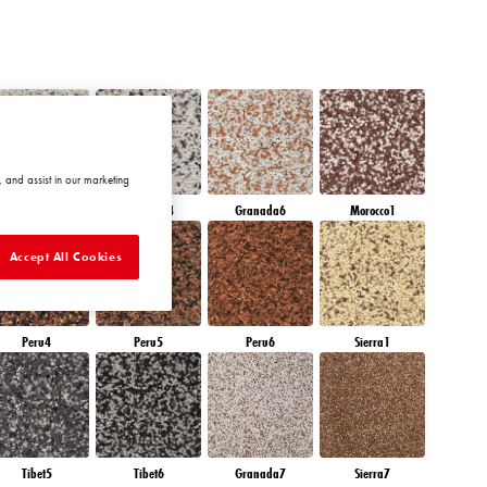
 and assist in our marketing
Granada3
Granada4
Granada6
Morocco1
Accept All Cookies
Peru4
Peru5
Peru6
Sierra1
Tibet5
Tibet6
Granada7
Sierra7