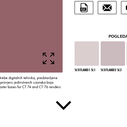
POGLEDA
SCOTLAND1 SL1
SCOTLAND2 SL2
rebe digitalnih tehnika, predstavljene
rovjeru jedinstvenih uzoraka boja.
laster bases for CT 74 and CT 76 renders.