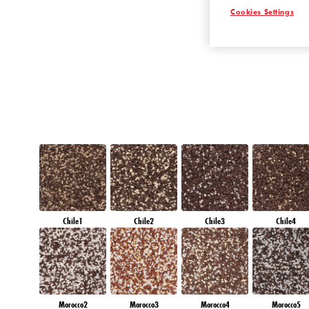
Cookies Settings
AMETHYST MIS
Chile1
Chile2
Chile3
Chile4
Morocco2
Morocco3
Morocco4
Morocco5