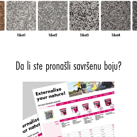
Tibet1
Tibet2
Tibet3
Tibet4
Da li ste pronašli savršenu boju?