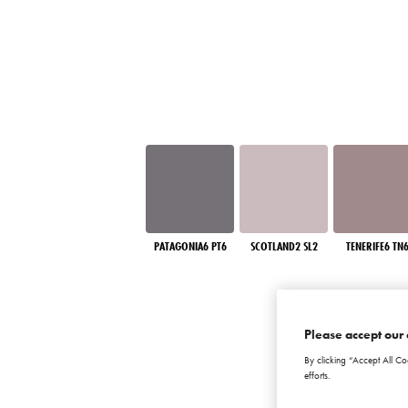
PATAGONIA6 PT6
SCOTLAND2 SL2
TENERIFE6 TN
Please accept our 
By clicking “Accept All Co
efforts.