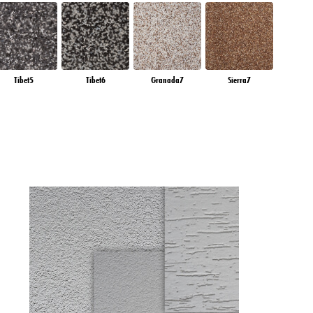
Tibet5
Tibet6
Granada7
Sierra7