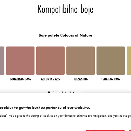
Kompatibilne boje
Boje palete Colours of Nature
6
GOMERA6 GM6
ASTURIA5 AS5
IBIZA6 IB6
PAMPA6 PM6
Boje palete Intense
cookies to get the best experience of our website.
okies”, you agree to the storing of cookies on your device to enhance site navigation, analyze site usage,