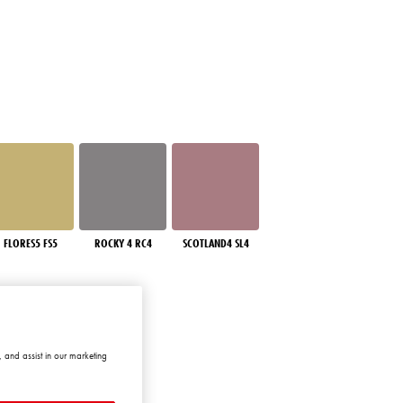
FLORES5 FS5
ROCKY 4 RC4
SCOTLAND4 SL4
 and assist in our marketing