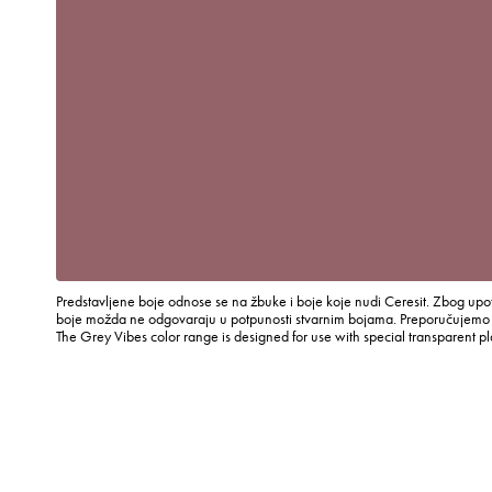
Predstavljene boje odnose se na žbuke i boje koje nudi Ceresit. Zbog upot
boje možda ne odgovaraju u potpunosti stvarnim bojama. Preporučujemo p
The Grey Vibes color range is designed for use with special transparent p