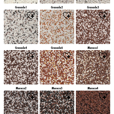
Granada1
Granada2
Granada3
Granada4
Granada6
Morocco1
Morocco2
Morocco3
Morocco4