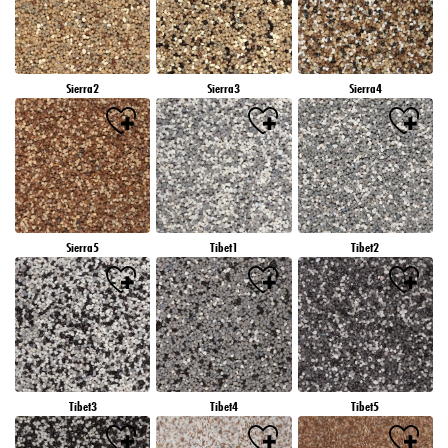
Sierra2
Sierra3
Sierra4
Sierra5
Tibet1
Tibet2
Tibet3
Tibet4
Tibet5