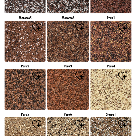
Morocco5
Morocco6
Peru1
Peru2
Peru3
Peru4
Peru5
Peru6
Sierra1