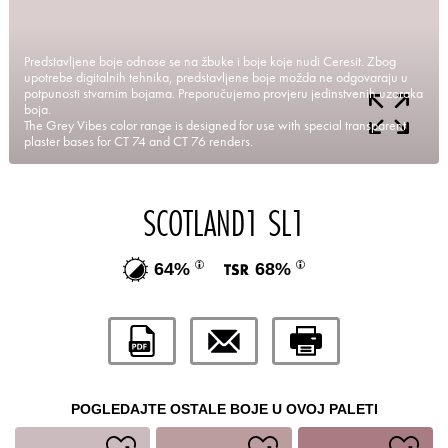
Predstavljene boje odnose se na žbuke i boje koje nudi Ceresit. Zbog
upotrebe digitalnih tehnika, predstavljene boje možda ne odgovaraju u
potpunosti stvarnim bojama. Preporučujemo provjeru jedinstvenih uzoraka
boja.
The Grey Vibes color range is designed for use with special transparent
plaster bases for CT 74 and CT 76 renders.
SCOTLAND1 SL1
64%
68%
POGLEDAJTE OSTALE BOJE U OVOJ PALETI