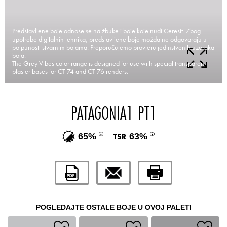
Predstavljene boje odnose se na žbuke i boje koje nudi Ceresit. Zbog
upotrebe digitalnih tehnika, predstavljene boje možda ne odgovaraju u
potpunosti stvarnim bojama. Preporučujemo provjeru jedinstvenih uzoraka
boja.
The Grey Vibes color range is designed for use with special transparent
plaster bases for CT 74 and CT 76 renders.
PATAGONIA1 PT1
65%
63%
POGLEDAJTE OSTALE BOJE U OVOJ PALETI