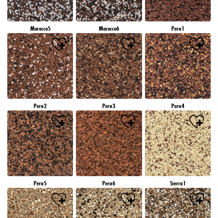
Morocco5
Morocco6
Peru1
Peru2
Peru3
Peru4
Peru5
Peru6
Sierra1