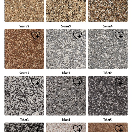
Sierra2
Sierra3
Sierra4
Sierra5
Tibet1
Tibet2
Tibet3
Tibet4
Tibet5