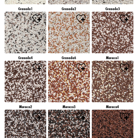
Granada1
Granada2
Granada3
Granada4
Granada6
Morocco1
Morocco2
Morocco3
Morocco4