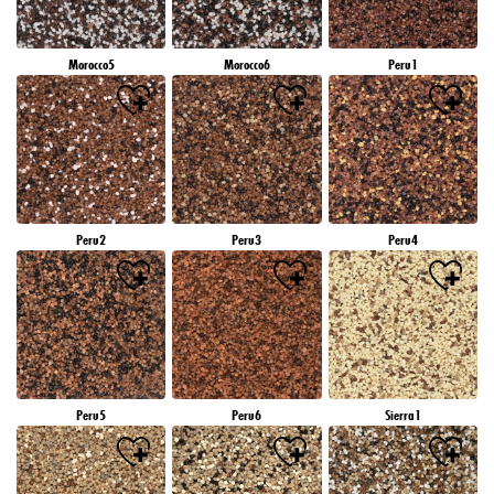
Morocco5
Morocco6
Peru1
Peru2
Peru3
Peru4
Peru5
Peru6
Sierra1