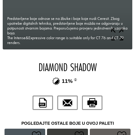
Predstavljene boje odnose se na žbuke i boje koje nudi Ceresit. Zbog
upotrebe digitalnih tehnika, predstavljene boje možda ne odgovaraju u
potpunosti stvarnim bojama. Preporučujemo provjeru jedinstvenih uzoraka
boja.
The Intense&Expressive color range is suitable only for CT 76 and CT 79
renders.
DIAMOND SHADOW
11%
POGLEDAJTE OSTALE BOJE U OVOJ PALETI