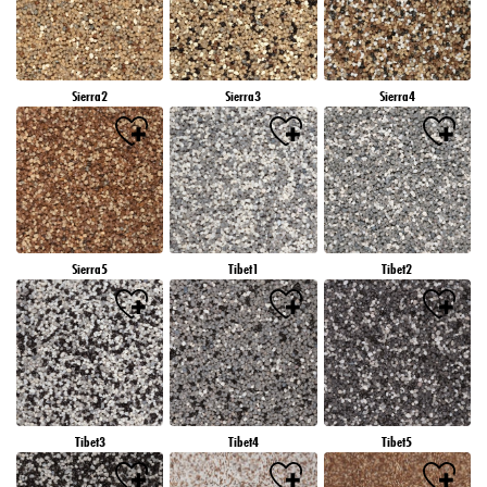
Sierra2
Sierra3
Sierra4
Sierra5
Tibet1
Tibet2
Tibet3
Tibet4
Tibet5