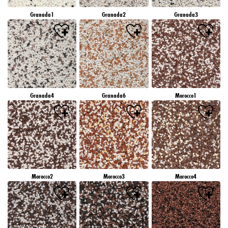
Granada1
Granada2
Granada3
Granada4
Granada6
Morocco1
Morocco2
Morocco3
Morocco4