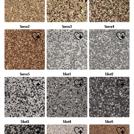
Sierra2
Sierra3
Sierra4
Sierra5
Tibet1
Tibet2
Tibet3
Tibet4
Tibet5