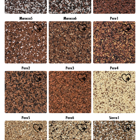
Morocco5
Morocco6
Peru1
Peru2
Peru3
Peru4
Peru5
Peru6
Sierra1