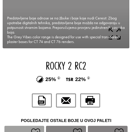
Predstavljene boje odnose se na žbuke i boje koje nudi Ceresit. Zbog
upotrebe digitalnih tehnika, predstavljene boje možda ne odgovaraju u
potpunosti stvarnim bojama. Preporučujemo provjeru jedinstvenih uzoraka
boja.
The Grey Vibes color range is designed for use with special transparent
plaster bases for CT 74 and CT 76 renders.
ROCKY 2 RC2
25%
22%
POGLEDAJTE OSTALE BOJE U OVOJ PALETI