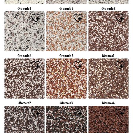
Granada1
Granada2
Granada3
Granada4
Granada6
Morocco1
Morocco2
Morocco3
Morocco4