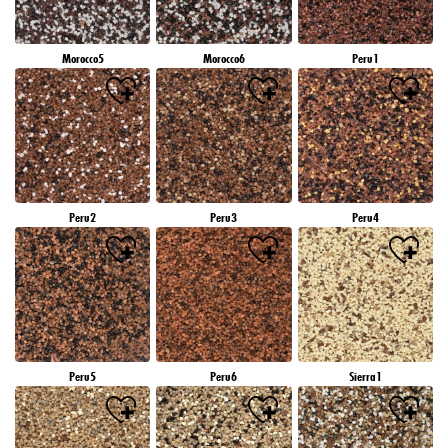
Morocco5
Morocco6
Peru1
Peru2
Peru3
Peru4
Peru5
Peru6
Sierra1