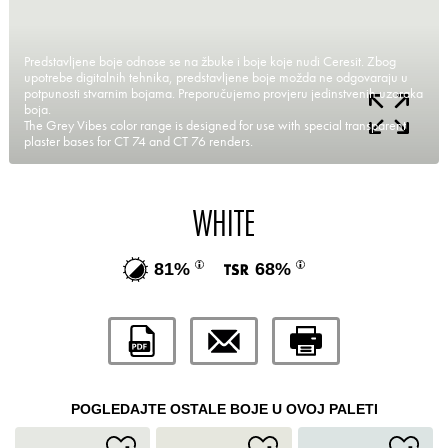
Predstavljene boje odnose se na žbuke i boje koje nudi Ceresit. Zbog
upotrebe digitalnih tehnika, predstavljene boje možda ne odgovaraju u
potpunosti stvarnim bojama. Preporučujemo provjeru jedinstvenih uzoraka
boja.
The Grey Vibes color range is designed for use with special transparent
plaster bases for CT 74 and CT 76 renders.
WHITE
81%
68%
POGLEDAJTE OSTALE BOJE U OVOJ PALETI