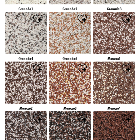
Granada1
Granada2
Granada3
Granada4
Granada6
Morocco1
Morocco2
Morocco3
Morocco4