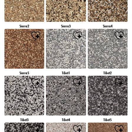
Sierra2
Sierra3
Sierra4
Sierra5
Tibet1
Tibet2
Tibet3
Tibet4
Tibet5