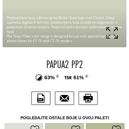
Predstavljene boje odnose se na žbuke i boje koje nudi Ceresit. Zbog
upotrebe digitalnih tehnika, predstavljene boje možda ne odgovaraju u
potpunosti stvarnim bojama. Preporučujemo provjeru jedinstvenih uzoraka
boja.
The Grey Vibes color range is designed for use with special transparent
plaster bases for CT 74 and CT 76 renders.
PAPUA2 PP2
63%
61%
POGLEDAJTE OSTALE BOJE U OVOJ PALETI