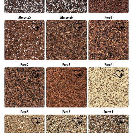
Morocco5
Morocco6
Peru1
Peru2
Peru3
Peru4
Peru5
Peru6
Sierra1