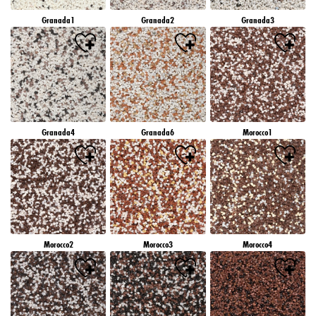
Granada1
Granada2
Granada3
Granada4
Granada6
Morocco1
Morocco2
Morocco3
Morocco4