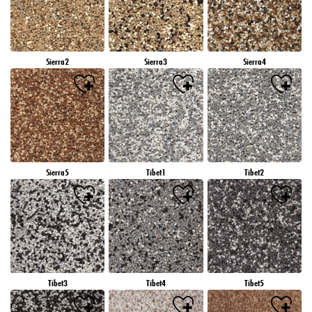
Sierra2
Sierra3
Sierra4
Sierra5
Tibet1
Tibet2
Tibet3
Tibet4
Tibet5