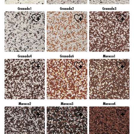
Granada1
Granada2
Granada3
Granada4
Granada6
Morocco1
Morocco2
Morocco3
Morocco4