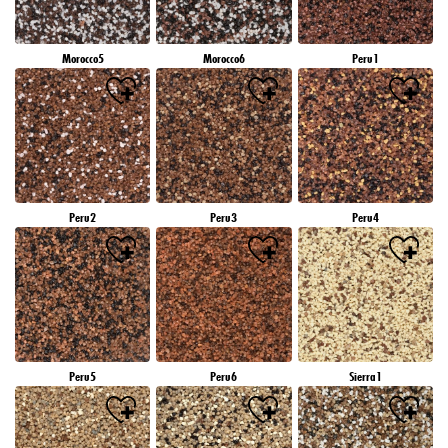
Morocco5
Morocco6
Peru1
Peru2
Peru3
Peru4
Peru5
Peru6
Sierra1