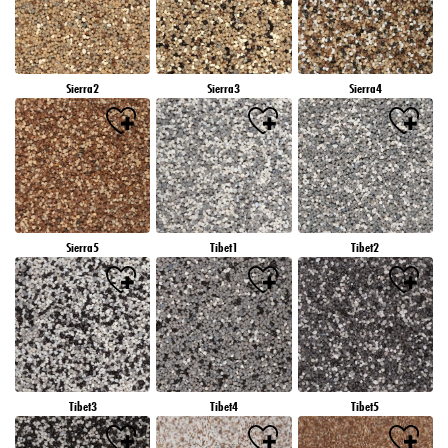
Sierra2
Sierra3
Sierra4
Sierra5
Tibet1
Tibet2
Tibet3
Tibet4
Tibet5