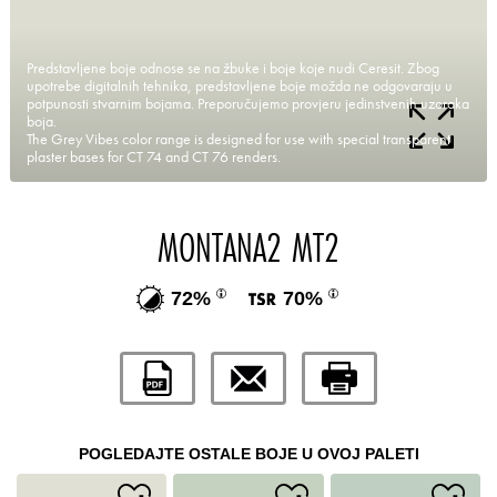
Predstavljene boje odnose se na žbuke i boje koje nudi Ceresit. Zbog
upotrebe digitalnih tehnika, predstavljene boje možda ne odgovaraju u
potpunosti stvarnim bojama. Preporučujemo provjeru jedinstvenih uzoraka
boja.
The Grey Vibes color range is designed for use with special transparent
plaster bases for CT 74 and CT 76 renders.
MONTANA2 MT2
72%
70%
POGLEDAJTE OSTALE BOJE U OVOJ PALETI