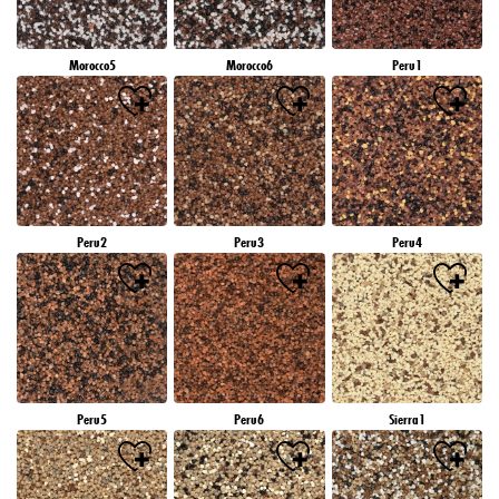
Morocco5
Morocco6
Peru1
Peru2
Peru3
Peru4
Peru5
Peru6
Sierra1