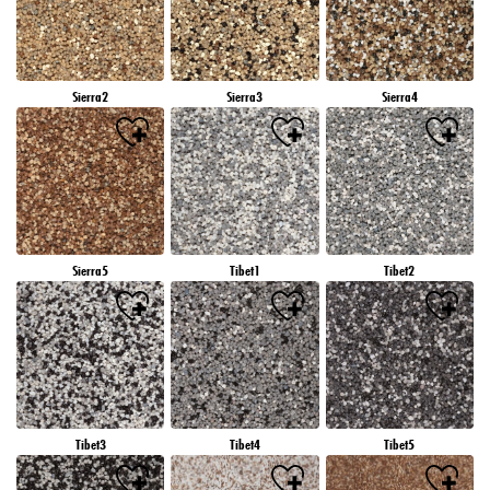
Sierra2
Sierra3
Sierra4
Sierra5
Tibet1
Tibet2
Tibet3
Tibet4
Tibet5