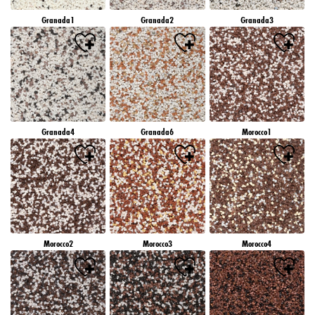
Granada1
Granada2
Granada3
Granada4
Granada6
Morocco1
Morocco2
Morocco3
Morocco4