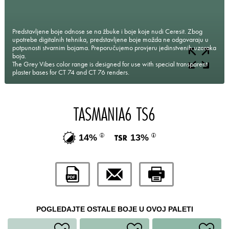
Predstavljene boje odnose se na žbuke i boje koje nudi Ceresit. Zbog
upotrebe digitalnih tehnika, predstavljene boje možda ne odgovaraju u
potpunosti stvarnim bojama. Preporučujemo provjeru jedinstvenih uzoraka
boja.
The Grey Vibes color range is designed for use with special transparent
plaster bases for CT 74 and CT 76 renders.
TASMANIA6 TS6
14%
13%
POGLEDAJTE OSTALE BOJE U OVOJ PALETI