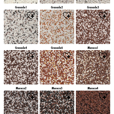
Granada1
Granada2
Granada3
Granada4
Granada6
Morocco1
Morocco2
Morocco3
Morocco4