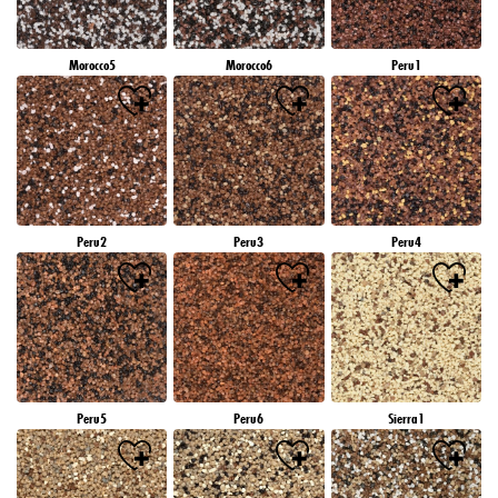
Morocco5
Morocco6
Peru1
Peru2
Peru3
Peru4
Peru5
Peru6
Sierra1