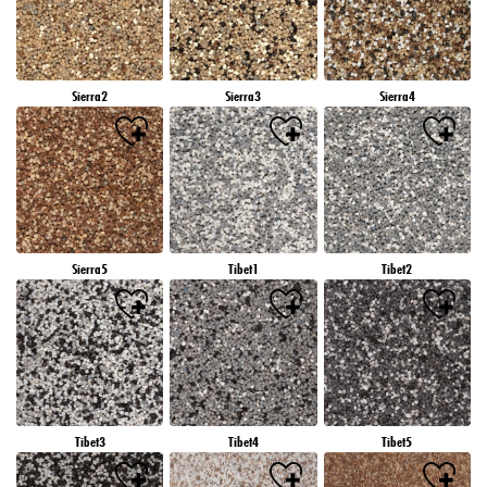
Sierra2
Sierra3
Sierra4
Sierra5
Tibet1
Tibet2
Tibet3
Tibet4
Tibet5