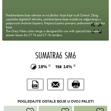
Predstavljene boje odnose se na žbuke i boje koje nudi Ceresit. Zbog
upotrebe digitalnih tehnika, predstavljene boje možda ne odgovaraju u
potpunosti stvarnim bojama. Preporučujemo provjeru jedinstvenih uzoraka
boja.
The Grey Vibes color range is designed for use with special transparent
plaster bases for CT 74 and CT 76 renders.
SUMATRA6 SM6
18%
14%
POGLEDAJTE OSTALE BOJE U OVOJ PALETI