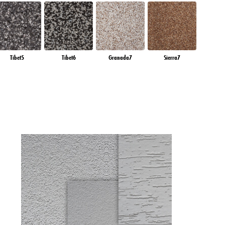
Tibet5
Tibet6
Granada7
Sierra7