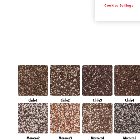
Cookies Settings
QUARTZ ROC
Chile1
Chile2
Chile3
Chile4
Morocco2
Morocco3
Morocco4
Morocco5