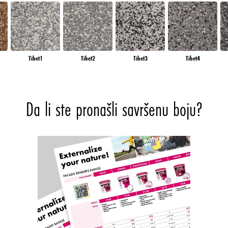
Tibet1
Tibet2
Tibet3
Tibet4
Da li ste pronašli savršenu boju?