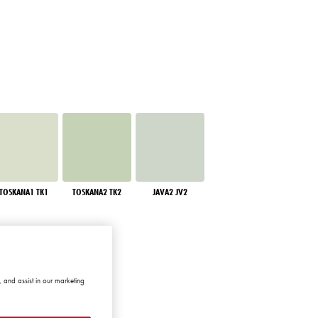
TOSKANA1 TK1
TOSKANA2 TK2
JAVA2 JV2
 and assist in our marketing