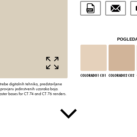
POGLEDA
COLORADO1 CO1
COLORADO2 CO2
rebe digitalnih tehnika, predstavljene
rovjeru jedinstvenih uzoraka boja.
laster bases for CT 74 and CT 76 renders.