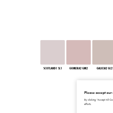
SCOTLAND1 SL1
GOMERA2 GM2
GALICIA2 GL2
Please accept our 
By clicking “Accept All Co
efforts.