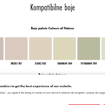
Kompatibilne boje
Boje palete Colours of Nature
IBIZA1 IB1
ELBA2 EB2
SAHARA4 SH4
TOSKANA4 TK4
Boje palete Intense
cookies to get the best experience of our website.
okies”, you agree to the storing of cookies on your device to enhance site navigation, analyze site usage,