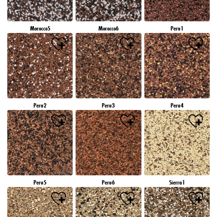
Morocco5
Morocco6
Peru1
Peru2
Peru3
Peru4
Peru5
Peru6
Sierra1