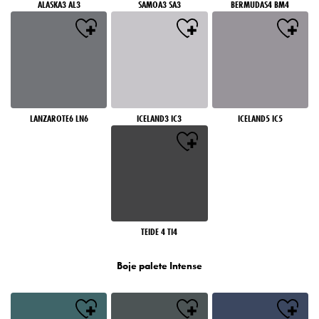
ALASKA3 AL3
SAMOA3 SA3
BERMUDAS4 BM4
LANZAROTE6 LN6
ICELAND3 IC3
ICELAND5 IC5
TEIDE 4 TI4
Boje palete Intense