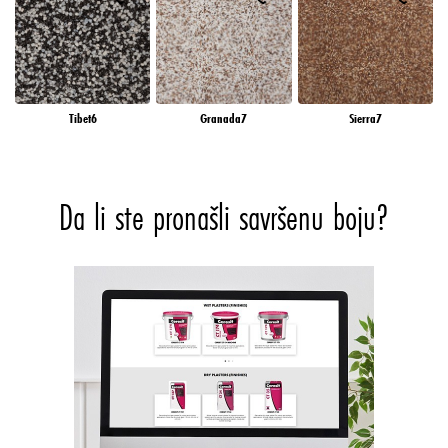
Tibet6
Granada7
Sierra7
Da li ste pronašli savršenu boju?