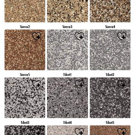
Sierra2
Sierra3
Sierra4
Sierra5
Tibet1
Tibet2
Tibet3
Tibet4
Tibet5