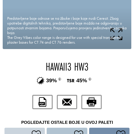
Predstavljene boje odnose se na žbuke i boje koje nudi Ceresit. Zbog
upotrebe digitalnih tehnika, predstavljene boje možda ne odgovaraju u
potpunosti stvarnim bojama. Preporučujemo provjeru jedinstvenih uzoraka
boja.
The Grey Vibes color range is designed for use with special transparent
plaster bases for CT 74 and CT 76 renders.
HAWAII3 HW3
39%
45%
POGLEDAJTE OSTALE BOJE U OVOJ PALETI