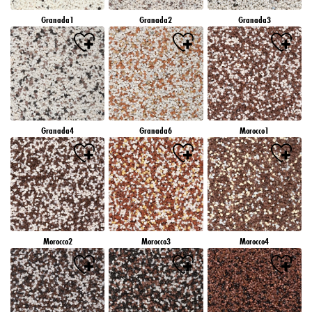
Granada1
Granada2
Granada3
Granada4
Granada6
Morocco1
Morocco2
Morocco3
Morocco4