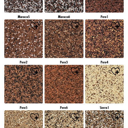
Morocco5
Morocco6
Peru1
Peru2
Peru3
Peru4
Peru5
Peru6
Sierra1