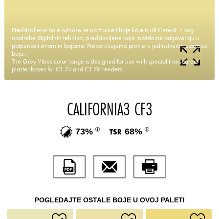
Predstavljene boje odnose se na žbuke i boje koje nudi Ceresit. Zbog
upotrebe digitalnih tehnika, predstavljene boje možda ne odgovaraju u
potpunosti stvarnim bojama. Preporučujemo provjeru jedinstvenih uzoraka
boja.
The Grey Vibes color range is designed for use with special transparent
plaster bases for CT 74 and CT 76 renders.
CALIFORNIA3 CF3
73%
68%
POGLEDAJTE OSTALE BOJE U OVOJ PALETI