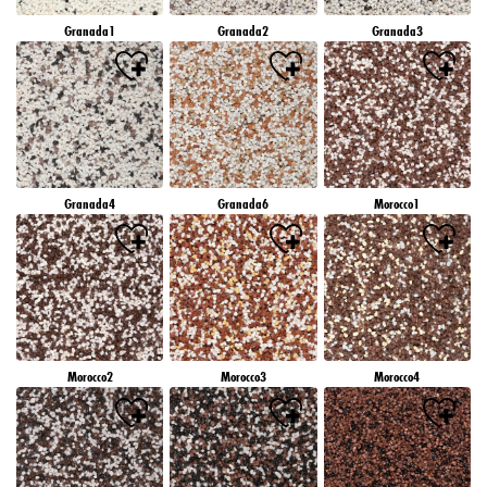
Granada1
Granada2
Granada3
Granada4
Granada6
Morocco1
Morocco2
Morocco3
Morocco4