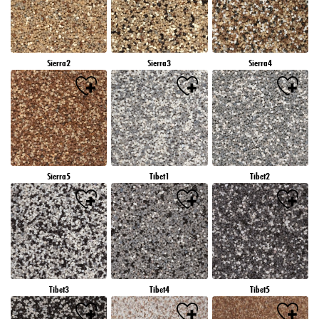
Sierra2
Sierra3
Sierra4
Sierra5
Tibet1
Tibet2
Tibet3
Tibet4
Tibet5