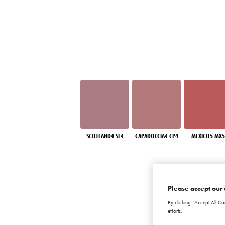
SCOTLAND4 SL4
CAPADOCCIA4 CP4
MEXICO5 MX5
Please accept our 
By clicking “Accept All Co
efforts.