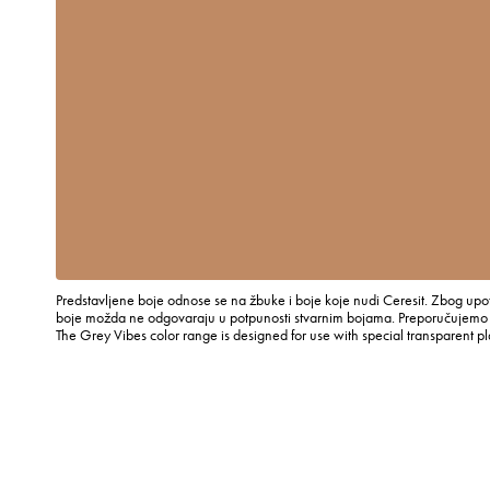
Predstavljene boje odnose se na žbuke i boje koje nudi Ceresit. Zbog upot
boje možda ne odgovaraju u potpunosti stvarnim bojama. Preporučujemo p
The Grey Vibes color range is designed for use with special transparent p