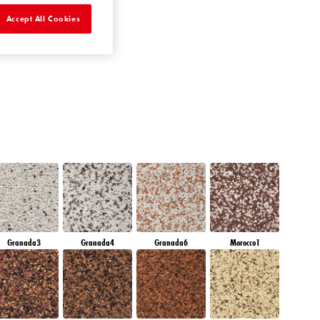
EMERALD PARK
Accept All Cookies
Granada3
Granada4
Granada6
Morocco1