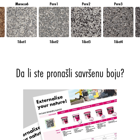
Morocco6
Peru1
Peru2
Peru3
Tibet1
Tibet2
Tibet3
Tibet4
Da li ste pronašli savršenu boju?