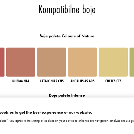
Kompatibilne boje
Boje palete Colours of Nature
NUBIA4 NA4
CATALONIA5 CN5
ANDALUSIA5 AD5
CRETE5 CT5
Boje palete Intense
cookies to get the best experience of our website.
okies”, you agree to the storing of cookies on your device to enhance site navigation, analyze site usage,