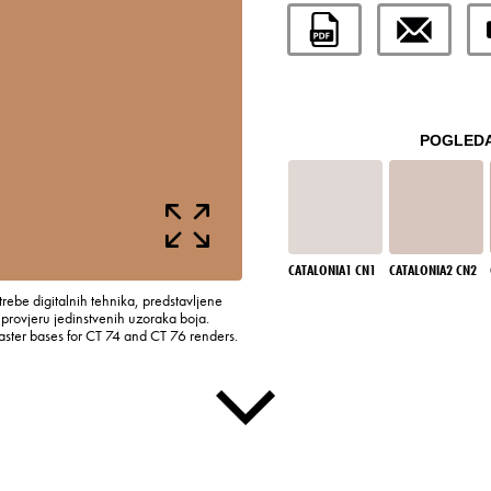
POGLEDA
CATALONIA1 CN1
CATALONIA2 CN2
rebe digitalnih tehnika, predstavljene
rovjeru jedinstvenih uzoraka boja.
laster bases for CT 74 and CT 76 renders.