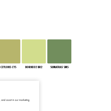
CEYLON5 CY5
BORNEO2 BR2
SUMATRA5 SM5
 and assist in our marketing