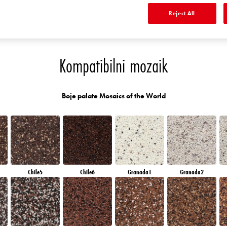
QUARTZ SAND
AMBER PATH
AMBER BEACH
DIAMOND
Reject All
MORNING
Kompatibilni mozaik
Boje palate Mosaics of the World
Chile5
Chile6
Granada1
Granada2