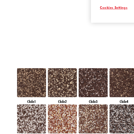
RUBY SUNSET
Cookies Settings
Chile1
Chile2
Chile3
Chile4