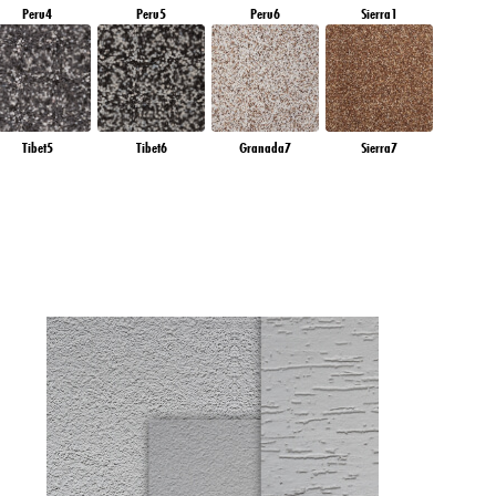
Peru4
Peru5
Peru6
Sierra1
Tibet5
Tibet6
Granada7
Sierra7