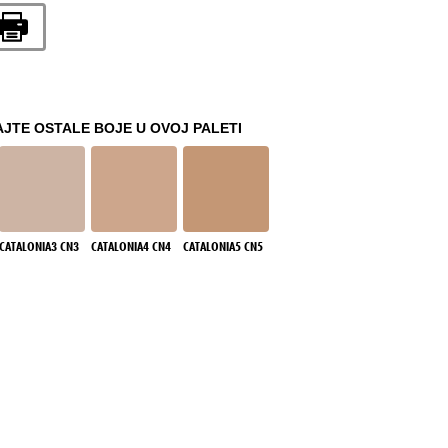
JTE OSTALE BOJE U OVOJ PALETI
CATALONIA3 CN3
CATALONIA4 CN4
CATALONIA5 CN5