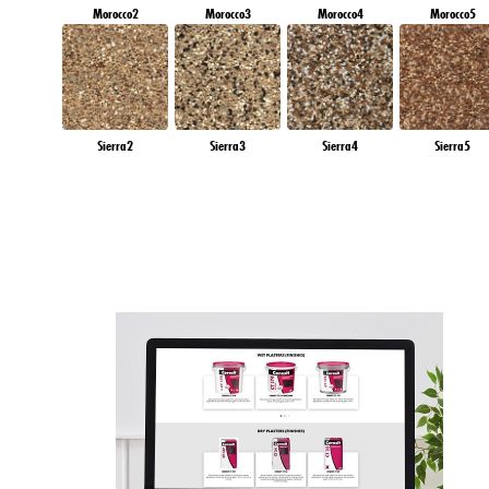
Morocco2
Morocco3
Morocco4
Morocco5
Sierra2
Sierra3
Sierra4
Sierra5