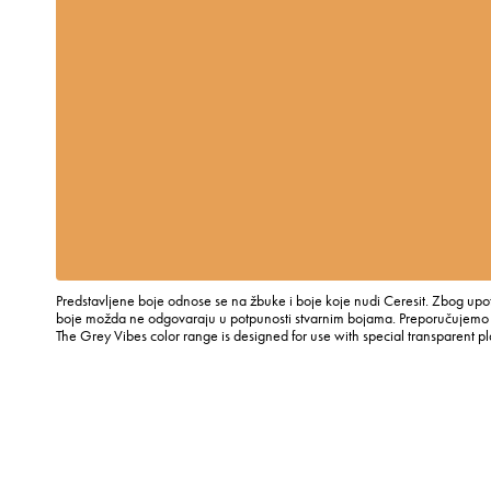
Predstavljene boje odnose se na žbuke i boje koje nudi Ceresit. Zbog upot
boje možda ne odgovaraju u potpunosti stvarnim bojama. Preporučujemo p
The Grey Vibes color range is designed for use with special transparent p