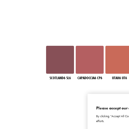
SCOTLAND6 SL6
CAPADOCCIA6 CP6
UTAH6 UT6
Please accept our 
By clicking “Accept All Co
efforts.