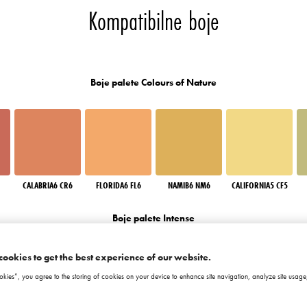
Kompatibilne boje
Boje palete Colours of Nature
CALABRIA6 CR6
FLORIDA6 FL6
NAMIB6 NM6
CALIFORNIA5 CF5
Boje palete Intense
cookies to get the best experience of our website.
okies”, you agree to the storing of cookies on your device to enhance site navigation, analyze site usage,