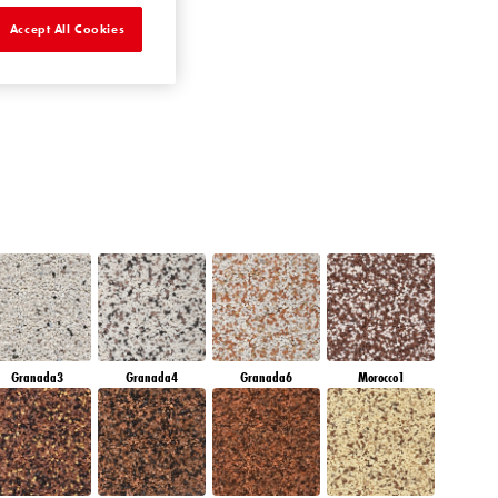
DIAMOND
Accept All Cookies
MORNING
Granada3
Granada4
Granada6
Morocco1