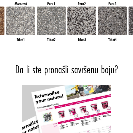
Morocco6
Peru1
Peru2
Peru3
Tibet1
Tibet2
Tibet3
Tibet4
Da li ste pronašli savršenu boju?