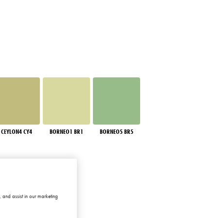
CEYLON4 CY4
BORNEO1 BR1
BORNEO5 BR5
 and assist in our marketing