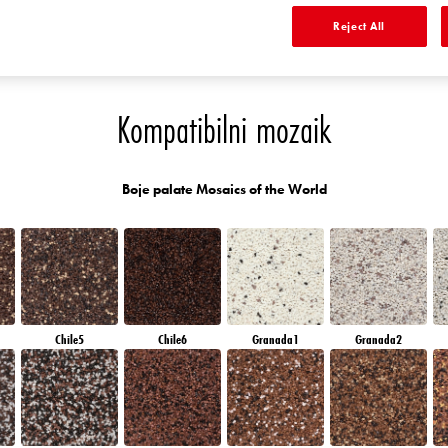
RUBY ROSE
AMBER GLASS
AMBER JEWEL
EMERALD PARK
Reject All
Kompatibilni mozaik
Boje palate Mosaics of the World
Chile5
Chile6
Granada1
Granada2