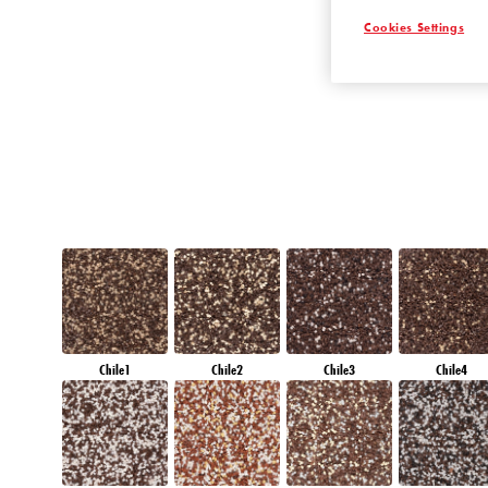
RUBY FIRE
Cookies Settings
Chile1
Chile2
Chile3
Chile4