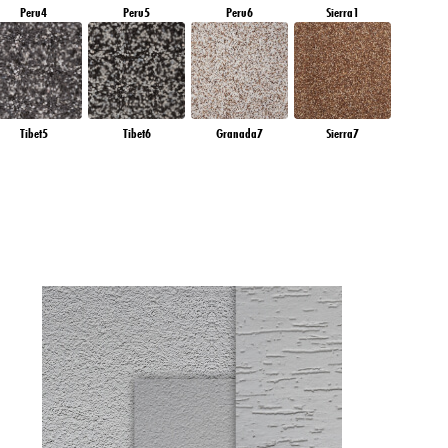
Peru4
Peru5
Peru6
Sierra1
Tibet5
Tibet6
Granada7
Sierra7