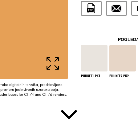
POGLEDA
PHUKET1 PK1
PHUKET2 PK2
rebe digitalnih tehnika, predstavljene
rovjeru jedinstvenih uzoraka boja.
laster bases for CT 74 and CT 76 renders.