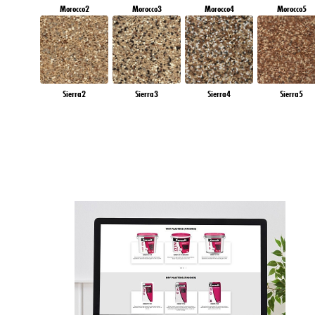
Morocco2
Morocco3
Morocco4
Morocco5
Sierra2
Sierra3
Sierra4
Sierra5