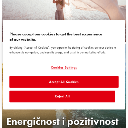
Romantika i nježnost
Please accept our cookies to get the best experience
of our website.
By clicking “Accept All Cookies”, you agree to the storing of cookies on your device to
enhance site navigation, analyze site usage, and assist in our marketing efforts.
Cookies Settings
Accept All Cookies
Reject All
Energičnost i pozitivnost