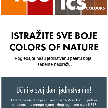
ISTRAŽITE SVE BOJE
COLORS OF NATURE
Pogledajte našu jedinstvenu paletu boja i
izaberite najdražu.
Učinite svoj dom jedinstvenim!
Odaberite divne boje žbuke i boje za Vašu kuću. Ljudska
osobnost ima mnogo nijansi, zbog toga smo stvorili 516